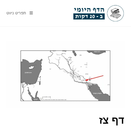
Ski
t
תפריט ניווט
conten
דף צז