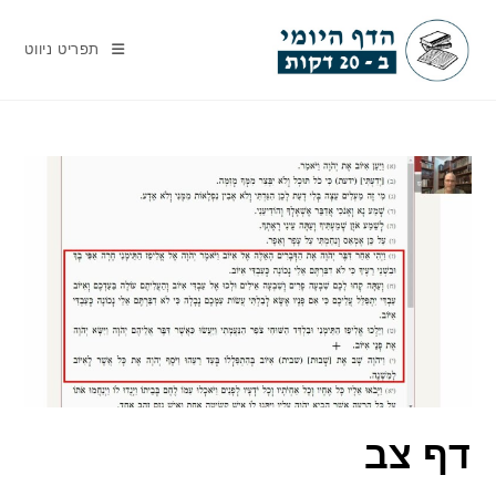
Ski
t
תפריט ניווט
conten
דף צב