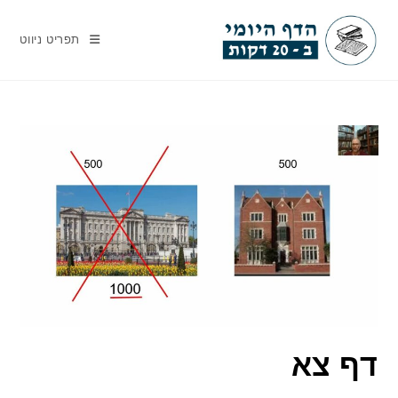
Ski
t
תפריט ניווט
conten
דף צא