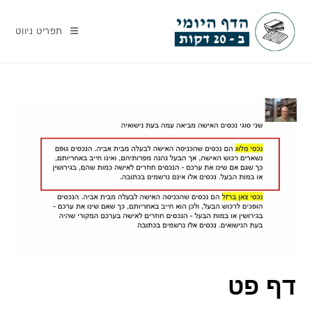
Ski
t
תפריט ניווט
conten
דף פט