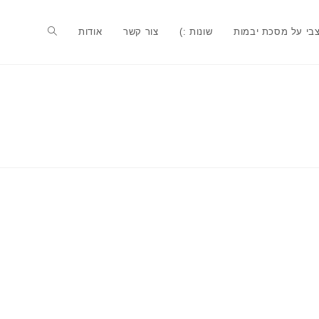
בי על מסכת יבמות
שונות :)
צור קשר
אודות
Toggle
website
search