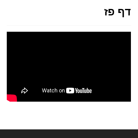
דף פז