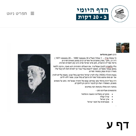
Ski
t
תפריט ניווט
conten
דף ע