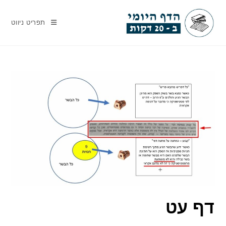
Ski
t
תפריט ניווט
conten
דף עט