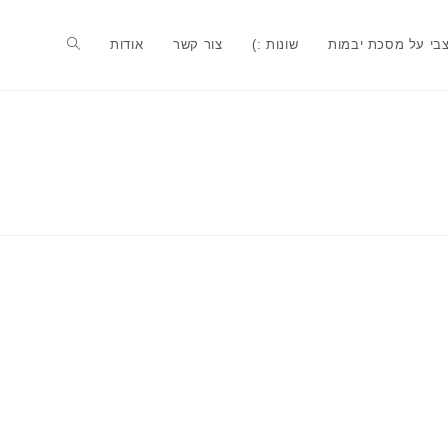
בי על מסכת יבמות
שונות :)
צור קשר
אודות
Toggle
website
search