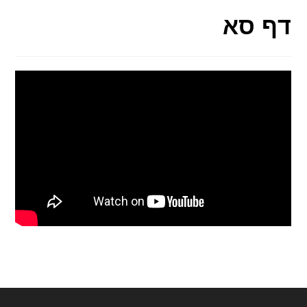
דף סא