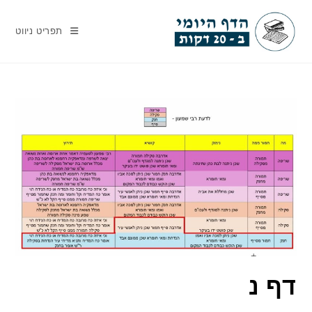
Ski
t
תפריט ניווט
conten
דף נ