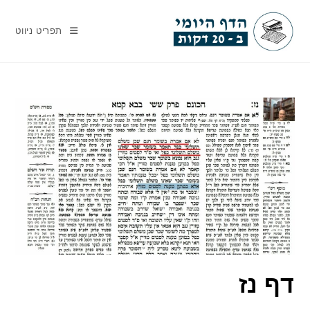
Ski
t
תפריט ניווט
conten
דף נז