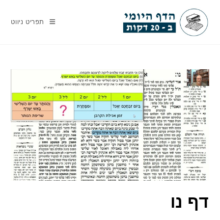
Ski
t
תפריט ניווט
conten
דף נו