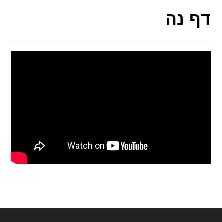
דף נה