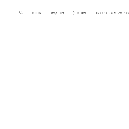
בי על מסכת יבמות
שונות :)
צור קשר
אודות
Toggle
website
search