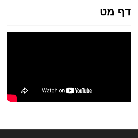
דף מט