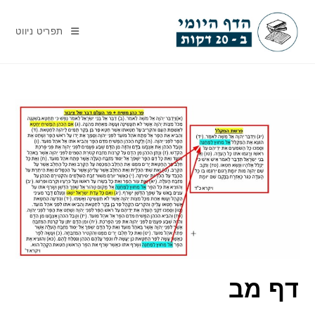
Ski
t
תפריט ניווט
conten
דף מב