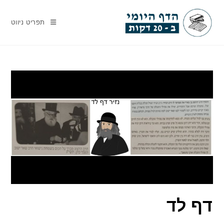
Ski
t
תפריט ניווט
conten
דף לד