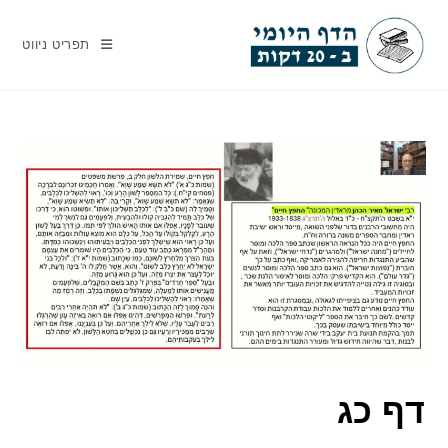
Ski
t
תפריט ניווט
conten
דף כג