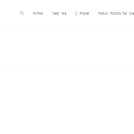
בי על מסכת יבמות
שונות :)
צור קשר
אודות
Toggle
website
search