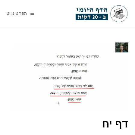
Ski
t
תפריט ניווט
conten
דף יח