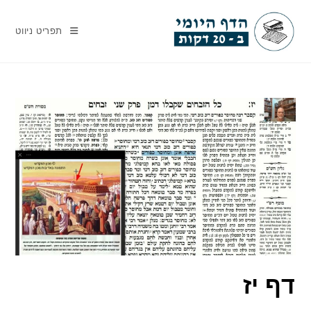
Ski
t
תפריט ניווט
conten
דף יז