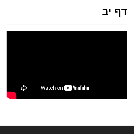
דף יב