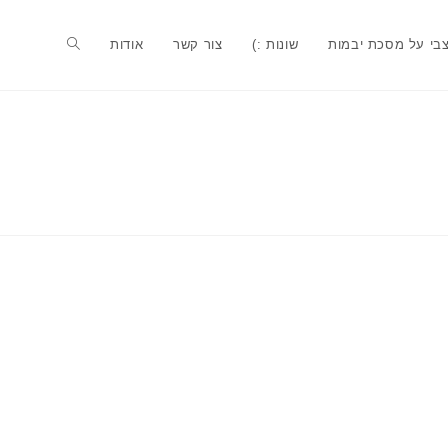
בי על מסכת יבמות
שונות :)
צור קשר
אודות
Toggle
website
search