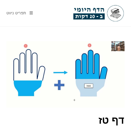
Ski
t
תפריט ניווט
conten
דף טז