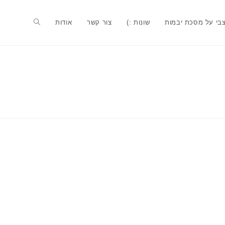
בי על מסכת יבמות
שונות :)
צור קשר
אודות
Toggle
website
search