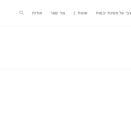
בי על מסכת יבמות
שונות :)
צור קשר
אודות
Toggle
website
search