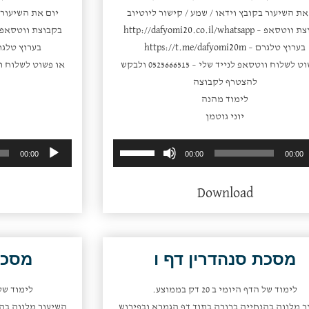
את השיעור בקובץ וידאו / שמע / קישור ליוטיוב
יום את השיעור ב
צת ווטסאפ –
http://dafyomi20.co.il/whatsapp
בקבוצת ווטסאפ
בערוץ טלגרם –
https://t.me/dafyomi20m
בערוץ טלגר
או פשוט לשלוח ווטסאפ לנייד שלי – 0525666515 ולבקש
להצטרף לקבוצה
לימוד מהנה
יוני גוטמן
השתמש
נגן
00:00
00:00
00:00
במקש
אודיו
למעלה/למטה
Download
כדי
להגביר
או
להנמיך
מסכת סנהדרין דף ו
מסכת
עוצמת
שמע.
לימוד של הדף היומי ב 20 דק בממוצע.
לימוד של הדף 
ר מלווה בהנחייה ברורה בתוך דף הגמרא ובפירוש
השיעור מלווה בהנ