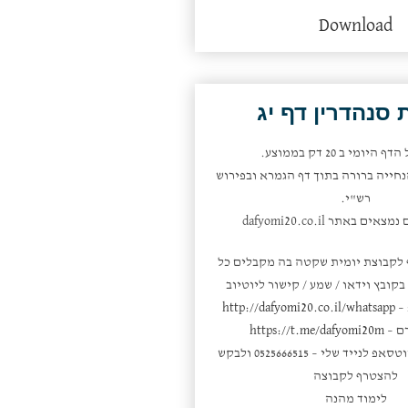
למעלה/למטה
Download
כדי
להגביר
או
להנמיך
סנהדרין דף יג
עוצמת
שמע.
היומי ב 20 דק בממוצע.
חייה ברורה בתוך דף הגמרא ובפירוש
רש"י.
ם באתר dafyomi20.co.il
 לקבוצת יומית שקטה בה מקבלים כל
קובץ וידאו / שמע / קישור ליוטיוב
 –
http://dafyomi20.co.il/whatsapp
ם –
https://t.me/dafyomi20m
או פשוט לשלוח ווטסאפ לנייד שלי – 0525666515 ולבקש
להצטרף לקבוצה
לימוד מהנה