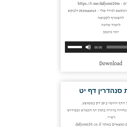
ם –
https://t.me/dafyomi20m
או פשוט לשלוח ווטסאפ לנייד שלי – 0525666515 ולבקש
להצטרף לקבוצה
לימוד מהנה
יוני גוטמן
השתמש
נגן
00:00
במקש
אודיו
למעלה/למטה
Download
כדי
להגביר
או
להנמיך
סנהדרין דף יט
עוצמת
שמע.
היומי ב 20 דק בממוצע.
חייה ברורה בתוך דף הגמרא ובפירוש
רש"י.
ם באתר dafyomi20.co.il