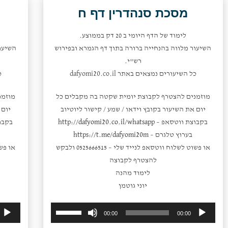
להנמיך
מסכת סנהדרין דף ח
עוצמת
שמע.
לימוד של הדף היומי ב 20 דק בממוצע.
השיעור מלווה בהנחייה ברורה בתוך דף הגמרא ובפירוש
השיעו
רש"י.
כל השיעורים נמצאים באתר dafyomi20.co.il
כ
מוזמנים להצטרף לקבוצת יומית שקטה בה מקבלים כל
מוזמנ
יום את השיעור בקובץ וידאו / שמע / קישור ליוטיוב
יום 
בקבוצת ווטסאפ –
http://dafyomi20.co.il/whatsapp
בקבו
בערוץ טלגרם –
https://t.me/dafyomi20m
או פשוט לשלוח ווטסאפ לנייד שלי – 0525666515 ולבקש
להצטרף לקבוצה
לימוד מהנה
יוני גוטמן
השתמש
נגן
00:00
00:00
במקש
אודיו