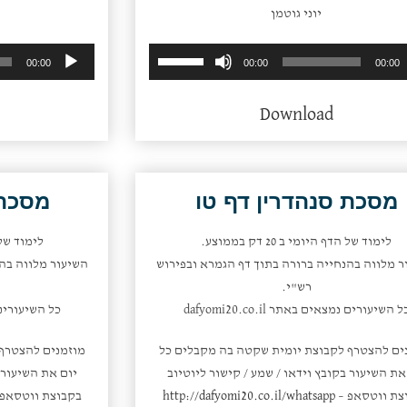
יוני גוטמן
השתמש
נגן
00:00
00:00
00:00
במקש
אודיו
למעלה/למטה
Download
כדי
להגביר
או
להנמיך
מסכת סנהדרין דף טו
מסכת 
עוצמת
שמע.
לימוד של הדף היומי ב 20 דק בממוצע.
לימוד של הדף 
ר מלווה בהנחייה ברורה בתוך דף הגמרא ובפירוש
השיעור מלווה בהנ
רש"י.
ל השיעורים נמצאים באתר dafyomi20.co.il
כל השיעורים נמצאי
ים להצטרף לקבוצת יומית שקטה בה מקבלים כל
מוזמנים להצטרף
את השיעור בקובץ וידאו / שמע / קישור ליוטיוב
יום את השיעור ב
צת ווטסאפ –
http://dafyomi20.co.il/whatsapp
בקבוצת ווטסאפ