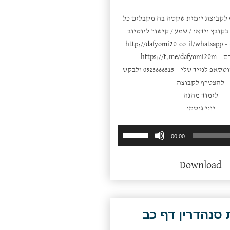
 לקבוצת יומית שקטה בה מקבלים כל
קובץ וידאו / שמע / קישור ליוטיוב
 –
http://dafyomi20.co.il/whatsapp
ם –
https://t.me/dafyomi20m
או פשוט לשלוח ווטסאפ לנייד שלי – 0525666515 ולבקש
להצטרף לקבוצה
לימוד מהנה
יוני גוטמן
השתמש
נגן
00:00
במקש
אודיו
למעלה/למטה
Download
כדי
להגביר
או
להנמיך
סנהדרין דף כב
עוצמת