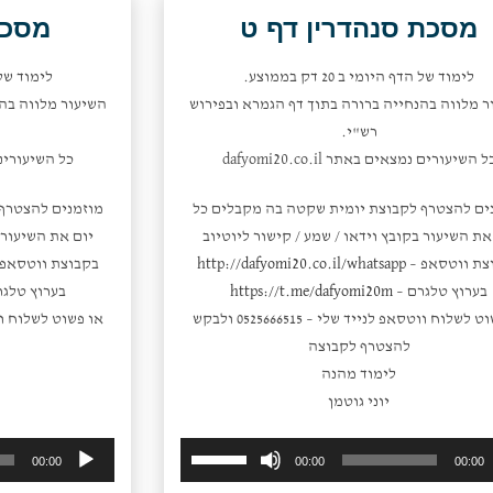
להנמיך
מסכת סנהדרין דף ט
מסכת
עוצמת
שמע.
לימוד של הדף היומי ב 20 דק בממוצע.
לימוד של הדף 
ר מלווה בהנחייה ברורה בתוך דף הגמרא ובפירוש
השיעור מלווה בהנ
רש"י.
ל השיעורים נמצאים באתר dafyomi20.co.il
כל השיעורים נמצאי
ים להצטרף לקבוצת יומית שקטה בה מקבלים כל
מוזמנים להצטרף
את השיעור בקובץ וידאו / שמע / קישור ליוטיוב
יום את השיעור ב
צת ווטסאפ –
http://dafyomi20.co.il/whatsapp
בקבוצת ווטסאפ
בערוץ טלגרם –
https://t.me/dafyomi20m
בערוץ טלגר
או פשוט לשלוח ווטסאפ לנייד שלי – 0525666515 ולבקש
להצטרף לקבוצה
לימוד מהנה
יוני גוטמן
השתמש
נגן
00:00
00:00
00:00
במקש
אודיו