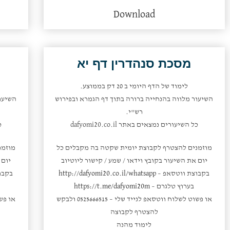
למעלה/למטה
Download
כדי
להגביר
או
להנמיך
מסכת סנהדרין דף יא
עוצמת
שמע.
לימוד של הדף היומי ב 20 דק בממוצע.
השיעור מלווה בהנחייה ברורה בתוך דף הגמרא ובפירוש
השיעו
רש"י.
כל השיעורים נמצאים באתר dafyomi20.co.il
כ
מוזמנים להצטרף לקבוצת יומית שקטה בה מקבלים כל
מוזמנ
יום את השיעור בקובץ וידאו / שמע / קישור ליוטיוב
יום 
בקבוצת ווטסאפ –
http://dafyomi20.co.il/whatsapp
בקבו
בערוץ טלגרם –
https://t.me/dafyomi20m
או פשוט לשלוח ווטסאפ לנייד שלי – 0525666515 ולבקש
להצטרף לקבוצה
לימוד מהנה