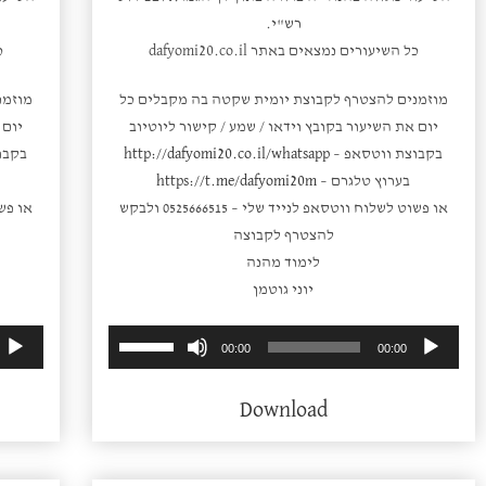
רש"י.
כל השיעורים נמצאים באתר dafyomi20.co.il
כ
מוזמנים להצטרף לקבוצת יומית שקטה בה מקבלים כל
מוזמנ
יום את השיעור בקובץ וידאו / שמע / קישור ליוטיוב
יום 
בקבוצת ווטסאפ –
http://dafyomi20.co.il/whatsapp
בקבו
בערוץ טלגרם –
https://t.me/dafyomi20m
או פשוט לשלוח ווטסאפ לנייד שלי – 0525666515 ולבקש
להצטרף לקבוצה
לימוד מהנה
יוני גוטמן
השתמש
נגן
00:00
00:00
במקש
אודיו
למעלה/למטה
Download
כדי
להגביר
או