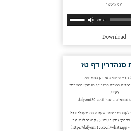
יוני גוטמן
השתמש
נגן
00:00
במקש
אודיו
למעלה/למטה
Download
כדי
להגביר
או
להנמיך
סנהדרין דף טז
עוצמת
שמע.
היומי ב 20 דק בממוצע.
חייה ברורה בתוך דף הגמרא ובפירוש
רש"י.
ם באתר dafyomi20.co.il
 לקבוצת יומית שקטה בה מקבלים כל
קובץ וידאו / שמע / קישור ליוטיוב
 –
http://dafyomi20.co.il/whatsapp