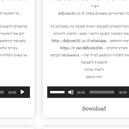
רש"י.
ל השיעורים נמצאים באתר dafyomi20.co.il
כל השיעורים נמצאי
ים להצטרף לקבוצת יומית שקטה בה מקבלים כל
מוזמנים להצטרף
את השיעור בקובץ וידאו / שמע / קישור ליוטיוב
יום את השיעור ב
צת ווטסאפ –
http://dafyomi20.co.il/whatsapp
בקבוצת ווטסאפ
בערוץ טלגרם –
https://t.me/dafyomi20m
בערוץ טלגר
או פשוט לשלוח ווטסאפ לנייד שלי – 0525666515 ולבקש
להצטרף לקבוצה
לימוד מהנה
יוני גוטמן
השתמש
נגן
00:00
00:00
00:00
במקש
אודיו
למעלה/למטה
Download
כדי
להגביר
או