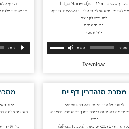
בערוץ טלגרם –
https://t.me/dafyomi20m
בערוץ טלגר
או פשוט לשלוח ווטסאפ לנייד שלי – 0525666515 ולבקש
להצטרף לקבוצה
לימוד מהנה
יוני גוטמן
השתמש
נגן
00:00
00:00
00:00
במקש
אודיו
למעלה/למטה
Download
כדי
להגביר
או
להנמיך
מסכת סנהדרין דף יח
מסכת 
עוצמת
שמע.
לימוד של הדף היומי ב 20 דק בממוצע.
לימוד של הדף 
ר מלווה בהנחייה ברורה בתוך דף הגמרא ובפירוש
השיעור מלווה בהנ
רש"י.
ל השיעורים נמצאים באתר dafyomi20.co.il
כל השיעורים נמצאי