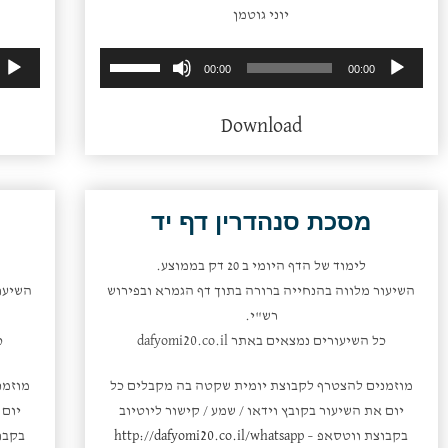
יוני גוטמן
השתמש
נגן
00:00
00:00
במקש
אודיו
למעלה/למטה
Download
כדי
להגביר
או
להנמיך
מסכת סנהדרין דף יד
עוצמת
שמע.
לימוד של הדף היומי ב 20 דק בממוצע.
השיעור מלווה בהנחייה ברורה בתוך דף הגמרא ובפירוש
השיעו
רש"י.
כל השיעורים נמצאים באתר dafyomi20.co.il
כ
מוזמנים להצטרף לקבוצת יומית שקטה בה מקבלים כל
מוזמנ
יום את השיעור בקובץ וידאו / שמע / קישור ליוטיוב
יום 
בקבוצת ווטסאפ –
http://dafyomi20.co.il/whatsapp
בקבו