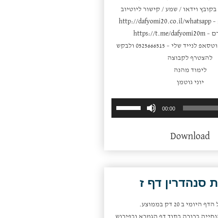
קובץ וידאו / שמע / קישור ליוטיוב
 –
http://dafyomi20.co.il/whatsapp
ם –
https://t.me/dafyomi20m
או פשוט לשלוח ווטסאפ לנייד שלי – 0525666515 ולבקש
להצטרף לקבוצה
לימוד מהנה
יוני גוטמן
השתמש
נגן
00:00
במקש
אודיו
למעלה/למטה
Download
כדי
להגביר
או
להנמיך
 סנהדרין דף ז
עוצמת
שמע.
היומי ב 20 דק בממוצע.
חייה ברורה בתוך דף הגמרא ובפירוש