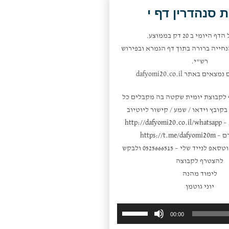
להנמיך
 סנהדרין דף י
עוצמת
שמע.
היומי ב 20 דק בממוצע.
חייה ברורה בתוך דף הגמרא ובפירוש
רש"י.
ם באתר dafyomi20.co.il
 לקבוצת יומית שקטה בה מקבלים כל
קובץ וידאו / שמע / קישור ליוטיוב
 –
http://dafyomi20.co.il/whatsapp
ם –
https://t.me/dafyomi20m
או פשוט לשלוח ווטסאפ לנייד שלי – 0525666515 ולבקש
להצטרף לקבוצה
לימוד מהנה
יוני גוטמן
השתמש
נגן
00:00
במקש
אודיו