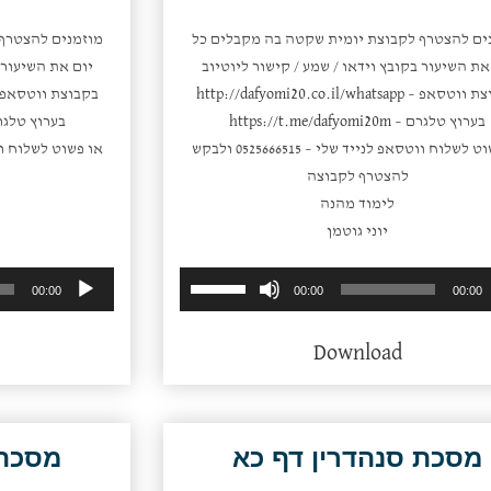
ים להצטרף לקבוצת יומית שקטה בה מקבלים כל
מוזמנים להצטרף
את השיעור בקובץ וידאו / שמע / קישור ליוטיוב
יום את השיעור ב
צת ווטסאפ –
http://dafyomi20.co.il/whatsapp
בקבוצת ווטסאפ
בערוץ טלגרם –
https://t.me/dafyomi20m
בערוץ טלגר
או פשוט לשלוח ווטסאפ לנייד שלי – 0525666515 ולבקש
להצטרף לקבוצה
לימוד מהנה
יוני גוטמן
השתמש
נגן
00:00
00:00
00:00
במקש
אודיו
למעלה/למטה
Download
כדי
להגביר
או
להנמיך
מסכת סנהדרין דף כא
מסכת 
עוצמת