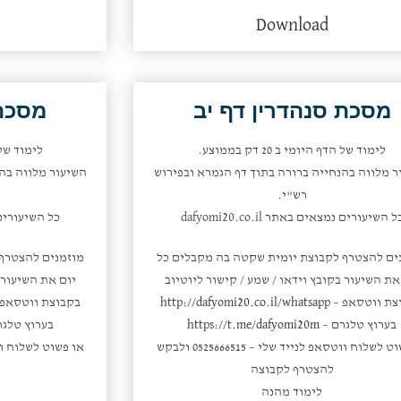
למעלה/למטה
Download
כדי
להגביר
או
להנמיך
מסכת סנהדרין דף יב
מסכת 
עוצמת
שמע.
לימוד של הדף היומי ב 20 דק בממוצע.
לימוד של הדף 
ר מלווה בהנחייה ברורה בתוך דף הגמרא ובפירוש
השיעור מלווה בהנ
רש"י.
ל השיעורים נמצאים באתר dafyomi20.co.il
כל השיעורים נמצאי
ים להצטרף לקבוצת יומית שקטה בה מקבלים כל
מוזמנים להצטרף
את השיעור בקובץ וידאו / שמע / קישור ליוטיוב
יום את השיעור ב
צת ווטסאפ –
http://dafyomi20.co.il/whatsapp
בקבוצת ווטסאפ
בערוץ טלגרם –
https://t.me/dafyomi20m
בערוץ טלגר
או פשוט לשלוח ווטסאפ לנייד שלי – 0525666515 ולבקש
להצטרף לקבוצה
לימוד מהנה