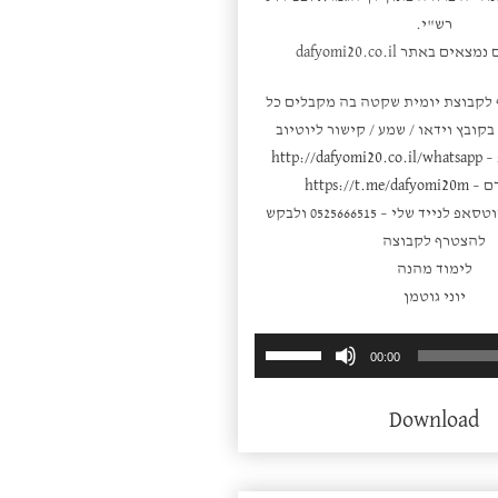
רש"י.
ם באתר dafyomi20.co.il
 לקבוצת יומית שקטה בה מקבלים כל
קובץ וידאו / שמע / קישור ליוטיוב
 –
http://dafyomi20.co.il/whatsapp
ם –
https://t.me/dafyomi20m
או פשוט לשלוח ווטסאפ לנייד שלי – 0525666515 ולבקש
להצטרף לקבוצה
לימוד מהנה
יוני גוטמן
השתמש
נגן
00:00
במקש
אודיו
למעלה/למטה
Download
כדי
להגביר
או