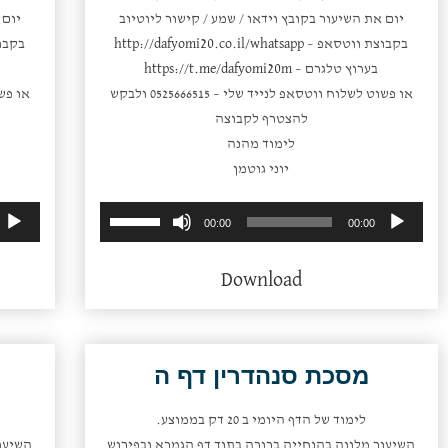
יום את השיעור בקובץ וידאו / שמע / קישור ליוטיוב
יום 
בקבוצת ווטסאפ –
http://dafyomi20.co.il/whatsapp
בקבו
בערוץ טלגרם –
https://t.me/dafyomi20m
או פשוט לשלוח ווטסאפ לנייד שלי – 0525666515 ולבקש
להצטרף לקבוצה
לימוד מהנה
יוני גוטמן
השתמש
נגן
00:00
00:00
במקש
אודיו
למעלה/למטה
Download
כדי
להגביר
או
להנמיך
מסכת סנהדרין דף ה
עוצמת
שמע.
לימוד של הדף היומי ב 20 דק בממוצע.
השיעור מלווה בהנחייה ברורה בתוך דף הגמרא ובפירוש
השיעו