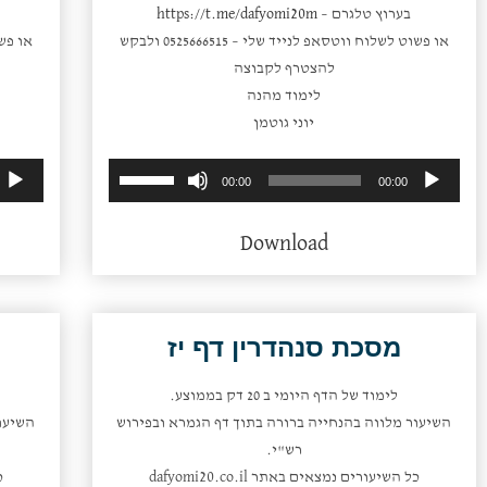
בערוץ טלגרם –
https://t.me/dafyomi20m
או פשוט לשלוח ווטסאפ לנייד שלי – 0525666515 ולבקש
להצטרף לקבוצה
לימוד מהנה
יוני גוטמן
השתמש
נגן
00:00
00:00
במקש
אודיו
למעלה/למטה
Download
כדי
להגביר
או
להנמיך
מסכת סנהדרין דף יז
עוצמת
שמע.
לימוד של הדף היומי ב 20 דק בממוצע.
השיעור מלווה בהנחייה ברורה בתוך דף הגמרא ובפירוש
השיעו
רש"י.
כל השיעורים נמצאים באתר dafyomi20.co.il
כ