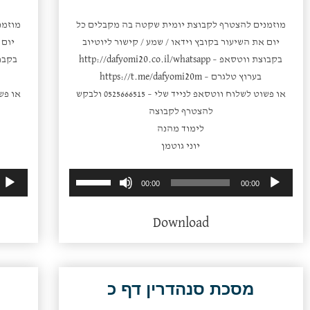
מוזמנים להצטרף לקבוצת יומית שקטה בה מקבלים כל
מוזמנ
יום את השיעור בקובץ וידאו / שמע / קישור ליוטיוב
יום 
בקבוצת ווטסאפ –
http://dafyomi20.co.il/whatsapp
בקבו
בערוץ טלגרם –
https://t.me/dafyomi20m
או פשוט לשלוח ווטסאפ לנייד שלי – 0525666515 ולבקש
להצטרף לקבוצה
לימוד מהנה
יוני גוטמן
השתמש
נגן
00:00
00:00
במקש
אודיו
למעלה/למטה
Download
כדי
להגביר
או
להנמיך
מסכת סנהדרין דף כ
עוצמת