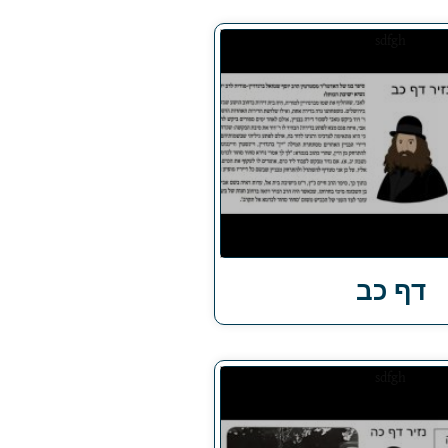
דף כב