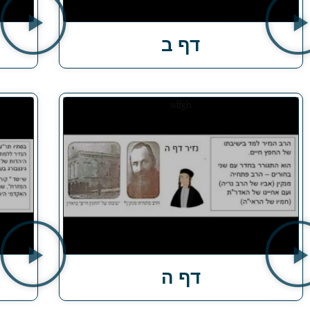
דף ב
דף ה