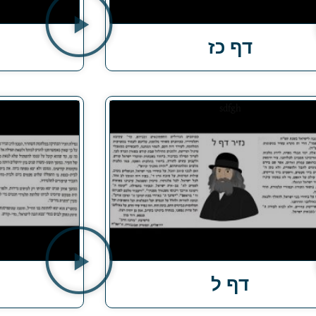
דף כז
דף ל