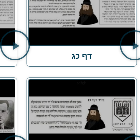
דף כג