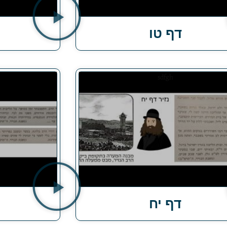
דף טו
דף יח