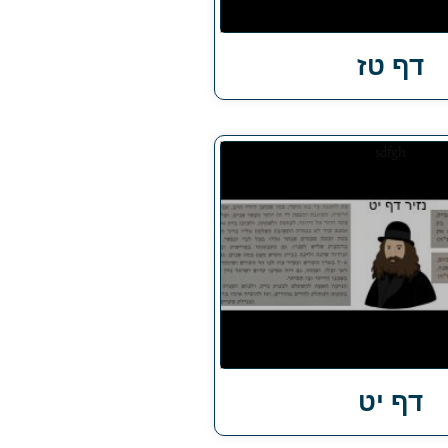
דף טז
דף יט