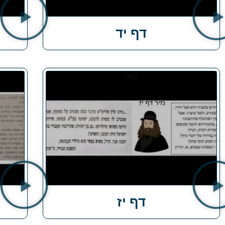
דף יד
דף יז