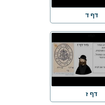
דף ד
דף ז