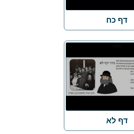
דף כח
דף לא