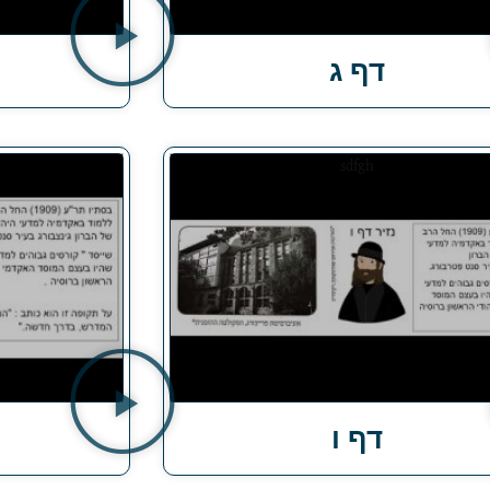
דף ג
דף ו