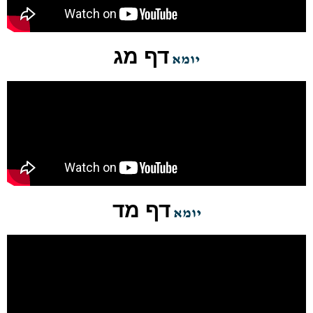
דף מג
יומא
דף מד
יומא