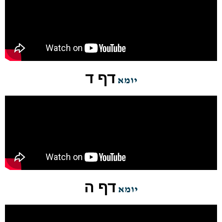
דף ד
יומא
דף ה
יומא