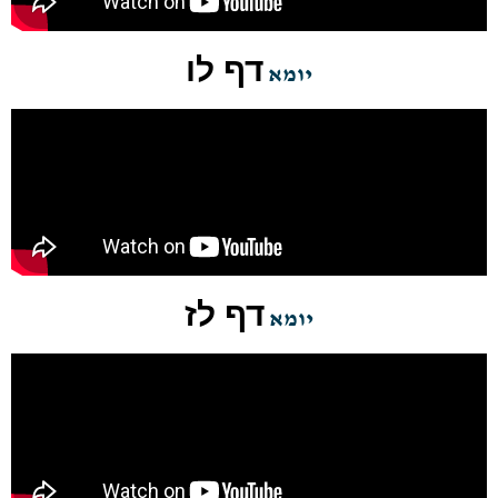
דף לו
יומא
דף לז
יומא