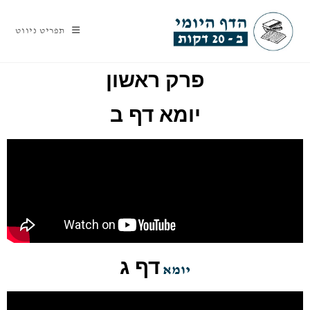
תפריט ניווט
פרק ראשון
יומא דף ב
דף ג
יומא