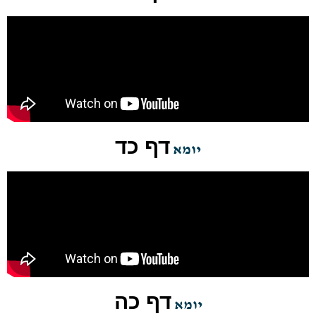
דף כד
יומא
דף כה
יומא