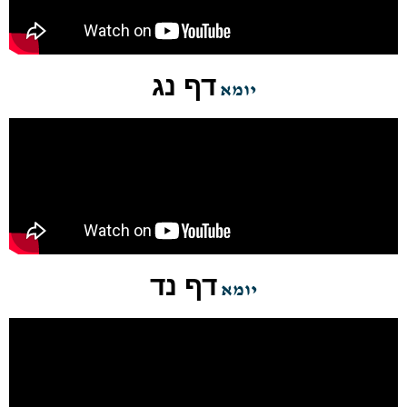
דף נג
יומא
דף נד
יומא