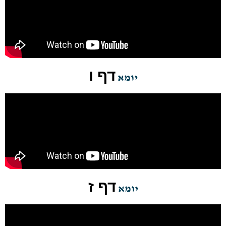
דף ו
יומא
דף ז
יומא