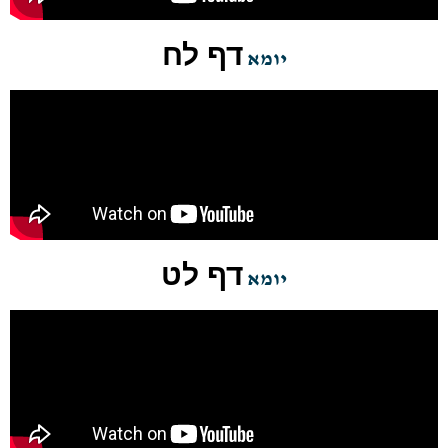
דף לח
יומא
דף לט
יומא