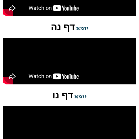
דף נה
יומא
דף נו
יומא