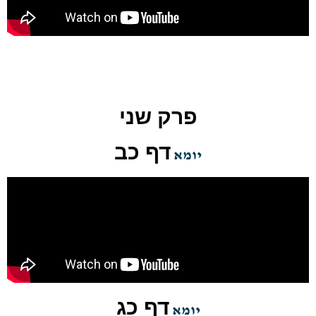
פרק שני
דף כב
יומא
דף כג
יומא