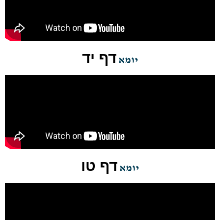
דף יד
יומא
דף טו
יומא