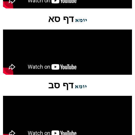
דף סא
יומא
דף סב
יומא